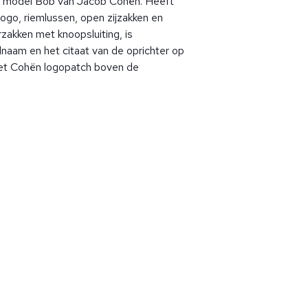
n model Bob van Jacob Cohën. Heeft
logo, riemlussen, open zijzakken en
zakken met knoopsluiting, is
lnaam en het citaat van de oprichter op
 het Cohën logopatch boven de