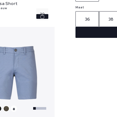
sa Short
Maat
blauw
30
36
38
31
35
36
+