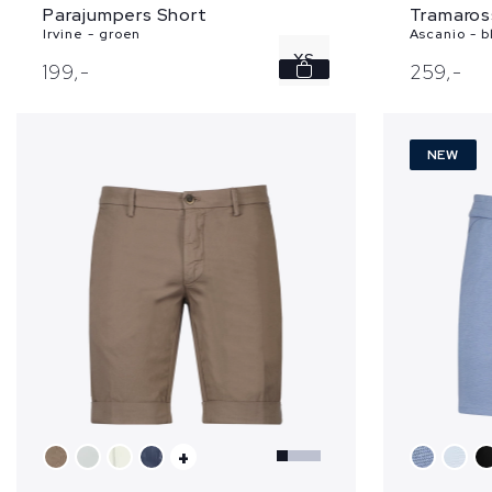
Parajumpers Short
Tramaros
Irvine - groen
Ascanio - 
XS
199,
-
259,
-
NEW
+