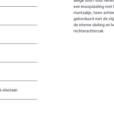
Beige short voor here
een knoopsluiting met 
muntzakje, twee achter
geborduurd met de stij
de interne sluiting en
rechterachterzak.
% elastaan