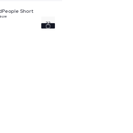
dPeople Short
lauw
32
36