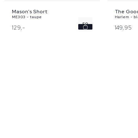
Mason's Short
The Goo
ME303 - taupe
Harlem - b
50
129,
-
149,
95
52