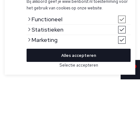
Bij akkoord geef je www.benborst.nl toestemming voor
het gebruik van cookies op onze website.
Functioneel
Statistieken
Marketing
Alles accepteren
Selectie accepteren
Sold
Bekijk hier meer Truien van Hugo Boss
Maat
Beige trui voor heren van Hugo boss. Deze gebreide
kabeltrui is gemaakt van 100% virgin wol.
Specificaties