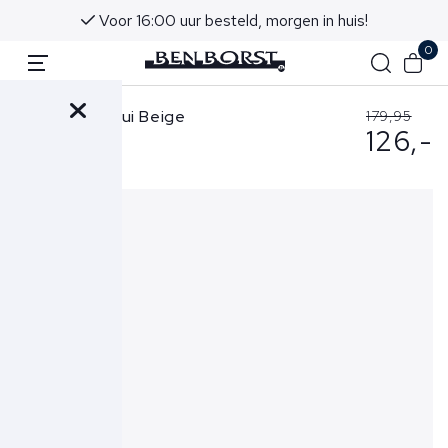
Voor 16:00 uur besteld, morgen in huis!
0
Hugo Boss Trui Beige
179,95
126,-
50548689