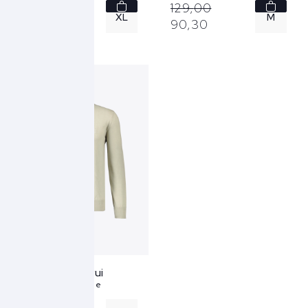
129,
00
129,
00
XL
M
90,
30
90,
30
Hugo Boss Trui
50527583 - beige