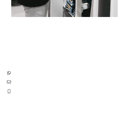
Heb je vragen? Neem contact
op met ons!
Hoofdstraat 83
2202 EV Noordwijk aan Zee
+31 (0)6 3848 0689
contact@benborst.nl
071 362 25 35