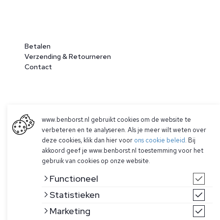
Betalen
Verzending & Retourneren
Contact
www.benborst.nl gebruikt cookies om de website te
verbeteren en te analyseren. Als je meer wilt weten over
deze cookies, klik dan hier voor
ons cookie beleid
. Bij
akkoord geef je www.benborst.nl toestemming voor het
© 2026 Ben Borst
gebruik van cookies op onze website.
|
Algemene voorwaarden
|
Privacy Policy
Functioneel
Statistieken
Marketing