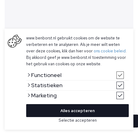
www.benborst.nl gebruikt cookies om de website te
verbeteren en te analyseren. Als je meer wilt weten
over deze cookies, klik dan hier voor
ons cookie beleid
.
Bij akkoord geef je www.benborst.nl toestemming voor
het gebruik van cookies op onze website.
Functioneel
Statistieken
Marketing
Alles accepteren
Selectie accepteren
In winkelwagen
Kleur
Maat
48
Donkerblauwe pullover voor heren van Gran Sasso. Deze trui
met v-hals is gemaakt van een lichtgewicht, dun gebreide