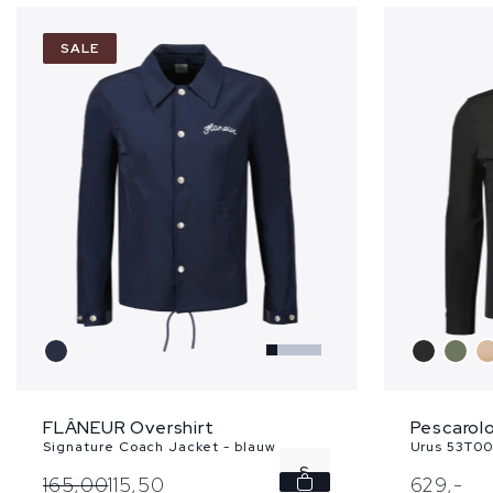
SALE
Pescarolo
FLÂNEUR Overshirt
Urus 53T00
Signature Coach Jacket - blauw
S
629,
-
165,
00
115,
50