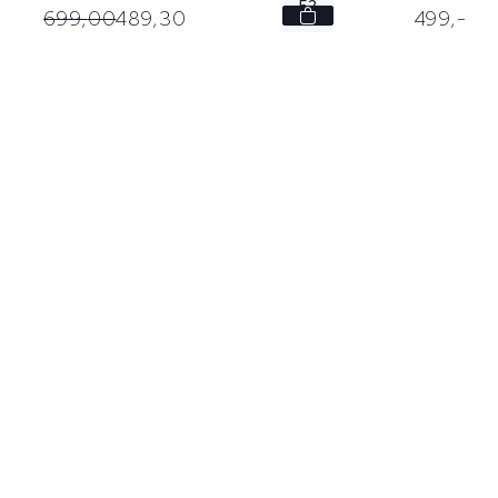
52
699,
00
489,
30
499,
-