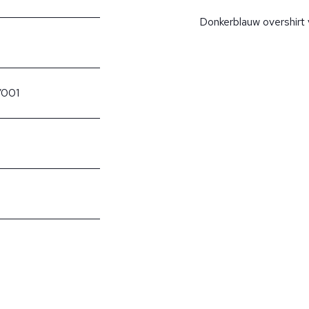
Donkerblauw overshirt 
/001
?