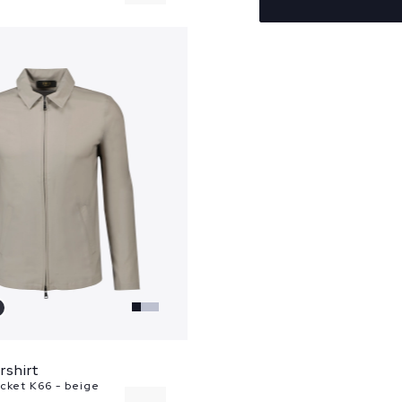
60
ershirt
cket K66 - beige