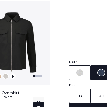
Kleur
+
Maat
 Overshirt
39
43
 - zwart
58