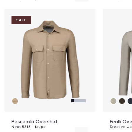
L
SALE
XL
Pescarolo Overshirt
Ferilli Ov
Next 5318 - taupe
Dressed Ja