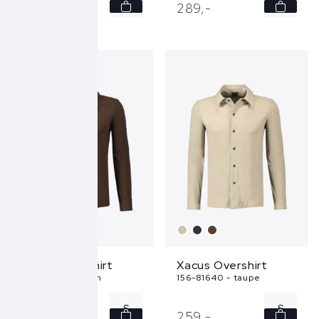
39
39
289,
-
289,
-
43
40
42
Xacus Overshirt
Xacus Overshirt
156-81640 - bruin
156-81640 - taupe
S
S
259,
-
259,
-