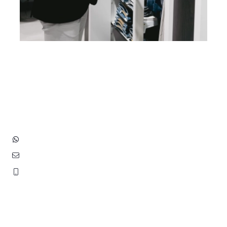
Heb je vragen? Neem contact
op met ons!
Hoofdstraat 83
2202 EV Noordwijk aan Zee
+31 (0)6 3848 0689
contact@benborst.nl
071 362 25 35