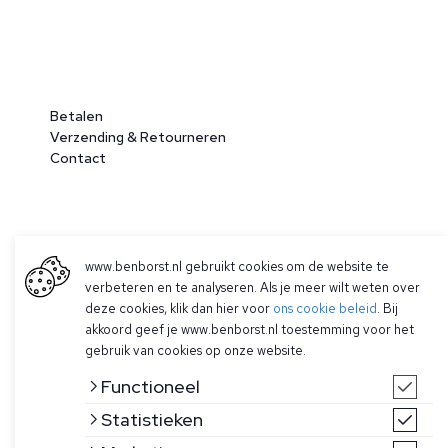
Betalen
Verzending & Retourneren
Contact
www.benborst.nl gebruikt cookies om de website te
verbeteren en te analyseren. Als je meer wilt weten over
deze cookies, klik dan hier voor
ons cookie beleid
. Bij
akkoord geef je www.benborst.nl toestemming voor het
© 2026 Ben Borst
gebruik van cookies op onze website.
|
Algemene voorwaarden
|
Privacy Policy
Functioneel
Statistieken