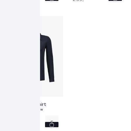
M
L
Xacus Overshirt
156-81640 - blauw
S
259,
-