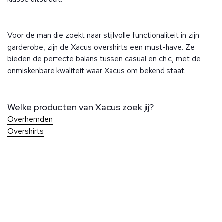
Voor de man die zoekt naar stijlvolle functionaliteit in zijn
garderobe, zijn de Xacus overshirts een must-have. Ze
bieden de perfecte balans tussen casual en chic, met de
onmiskenbare kwaliteit waar Xacus om bekend staat.
Welke producten van Xacus zoek jij?
Overhemden
Overshirts
Over Ben Borst
Bij Ben Borst geniet je van persoonlijke service en aandacht
voor elk detail, zodat je altijd perfect gekleed de deur uit
Klantenservice
gaat. Onze winkels, gelegen in het hart van Noordwijk en op
Bij Ben Borst geniet je van persoonlijke service en aandacht