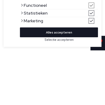
Functioneel
Statistieken
Marketing
Alles accepteren
Selectie accepteren
Sold
Bekijk hier meer Truien van Wahts
Maat
Donkerbruine trui voor heren model Barlow van Wahts. De
Barlow is gemaakt van gemerceriseerde katoenen piqué,
heeft geribde boorden aan manchetten en zoom, valt
regular fit en is gemaakt in Portugal.
Specificaties