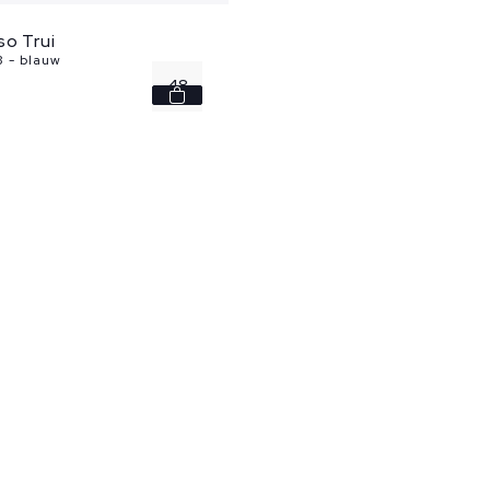
so Trui
3 - blauw
48
50
52
54
56