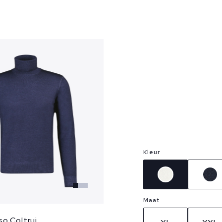
?
Kleur
Maat
o Coltrui