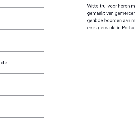
Witte trui voor heren 
gemaakt van gemerceri
geribde boorden aan ma
en is gemaakt in Portug
hite