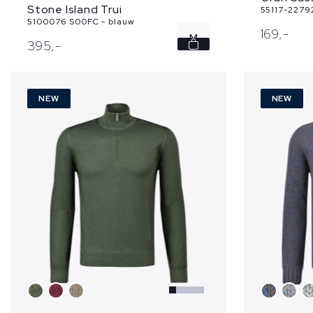
Stone Island Trui
55117-2279
5100076 S00FC - blauw
169,
-
M
395,
-
L
NEW
NEW
XL
XXL
3XL