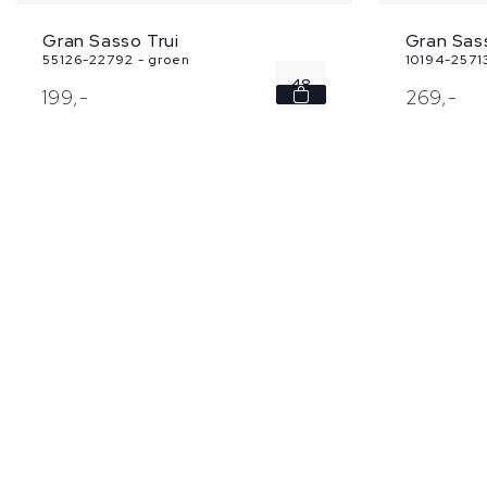
Gran Sasso Trui
Gran Sas
55126-22792 - groen
10194-2571
48
199,
-
269,
-
50
52
54
56
...