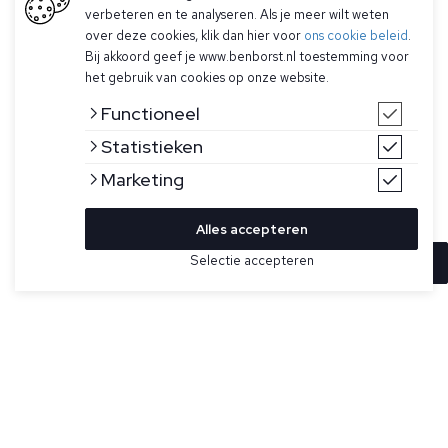
verbeteren en te analyseren. Als je meer wilt weten
over deze cookies, klik dan hier voor
ons cookie beleid
.
Bij akkoord geef je www.benborst.nl toestemming voor
het gebruik van cookies op onze website.
Functioneel
Statistieken
Marketing
Alles accepteren
Selectie accepteren
In winkelwagen
Kleur
Maat
XXL
Paars/aubergine licht gebreide trui voor heren van Stone
Island. De trui heeft een platte halslijn, kleine roll-on
armsgaten, een Stone Island-badge op de linkermouw,
platte manchetten en onderband met kleine rolafwerking. De
trui heeft een normale pasvorm.