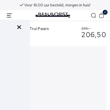
Voor 16:00 uur besteld, morgen in huis!
0
Stone Island Trui Paars
295,-
206,50
5100062 S00B9