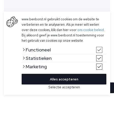
www.benborst.nl gebruikt cookies om de website te
verbeteren en te analyseren. Als je meer wilt weten
over deze cookies, klik dan hier voor
ons cookie beleid
.
Bij akkoord geef je www.benborst.nl toestemming voor
het gebruik van cookies op onze website.
Functioneel
Statistieken
Marketing
Alles accepteren
Selectie accepteren
In winkelwagen
Kleur
Maat
48
Donker taupe trui met turtle voor heren van Gran
Sasso. Deze trui heeft een geribde kraag, manchetten en
50
onderband, is gemaakt van 100% virgin wol en is gemaakt in
Italië.