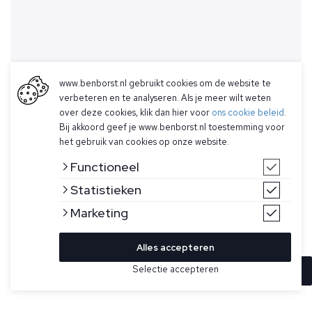
www.benborst.nl gebruikt cookies om de website te
verbeteren en te analyseren. Als je meer wilt weten
over deze cookies, klik dan hier voor
ons cookie beleid
.
Bij akkoord geef je www.benborst.nl toestemming voor
het gebruik van cookies op onze website.
Functioneel
Statistieken
Marketing
Alles accepteren
Selectie accepteren
In winkelwagen
Kleur
Maat
M
Gebroken wit T-shirt voor heren van Stone Island. Dit T-shirt