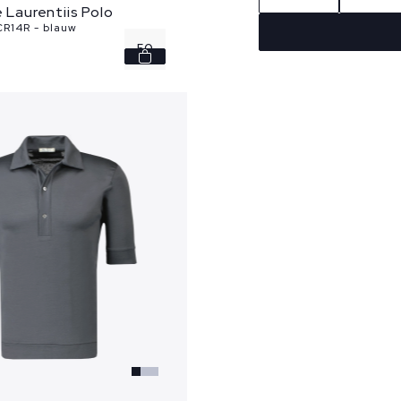
e Laurentiis Polo
R14R - blauw
50