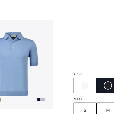
?
Kleur
Maat
S
M