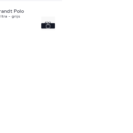
randt Polo
tra - grijs
4XL