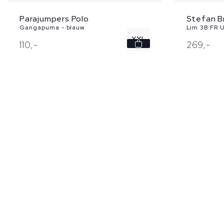
Parajumpers Polo
Stefan B
Gangapuma - blauw
Lim 3B FR Ul
XXL
110,
-
269,
-