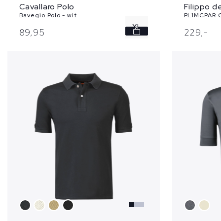
Cavallaro Polo
Filippo d
Bavegio Polo - wit
PL1MCPAR C
XL
89,
95
229,
-