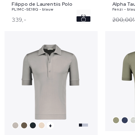
Filippo de Laurentiis Polo
Alpha Tau
PL1MC-SE18Q - blauw
Fenzi - bla
52
339,
-
200,
00
56
+