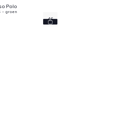
so Polo
5 - groen
46
48
50
52
54
...