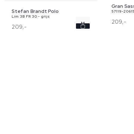
Gran Sas
Stefan Brandt Polo
57119-2061
Lim 3B FR 30 - grijs
209,
-
M
209,
-