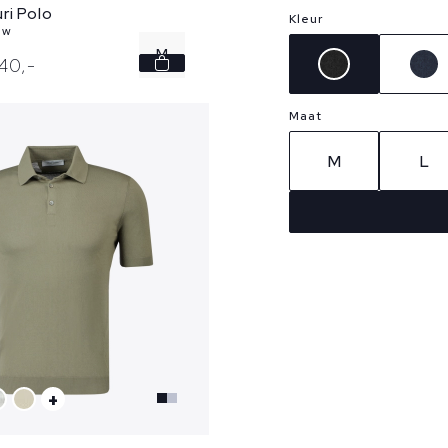
ri Polo
Kleur
uw
M
140,
-
Maat
M
L
+