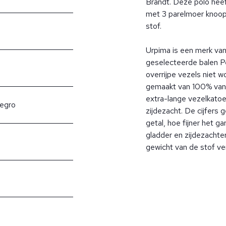
Brandt. Deze polo heeft
met 3 parelmoer knoopj
stof.
Urpima is een merk van
geselecteerde balen Pe
overrijpe vezels niet w
gemaakt van 100% van
extra-lange vezelkatoe
egro
zijdezacht. De cijfers
getal, hoe fijner het g
gladder en zijdezachter 
gewicht van de stof ve