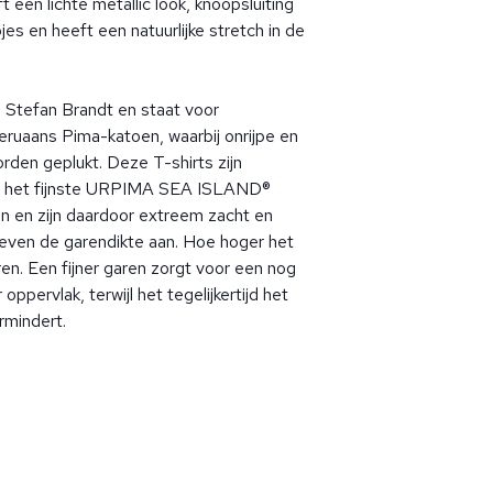
 een lichte metallic look, knoopsluiting
es en heeft een natuurlijke stretch in de
 Stefan Brandt en staat voor
ruaans Pima-katoen, waarbij onrijpe en
orden geplukt. Deze T-shirts zijn
 het fijnste URPIMA SEA ISLAND®
n en zijn daardoor extreem zacht en
 geven de garendikte aan. Hoe hoger het
aren. Een fijner garen zorgt voor een nog
oppervlak, terwijl het tegelijkertijd het
rmindert.