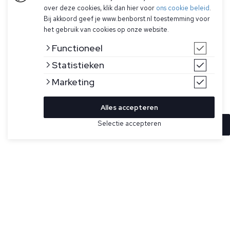
over deze cookies, klik dan hier voor
ons cookie beleid
.
Bij akkoord geef je www.benborst.nl toestemming voor
het gebruik van cookies op onze website.
Functioneel
Statistieken
Marketing
Alles accepteren
Selectie accepteren
In winkelwagen
Kleur
Maat
XL
Donkerblauw T-shirt voor heren model Tyler van The
Goodpeople. Dit model heeft een ronde hals, heeft een
geprint artwork op de rug, logo op de linkerborst, iets
ruimere fit en is gemaakt in Turkije.
Specificaties