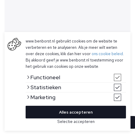
www.benborst.nl gebruikt cookies om de website te
verbeteren en te analyseren. Als je meer wilt weten
over deze cookies, klik dan hier voor
ons cookie beleid
.
Bij akkoord geef je www.benborst.nl toestemming voor
het gebruik van cookies op onze website.
Functioneel
Statistieken
Marketing
Alles accepteren
Selectie accepteren
In winkelwagen
Kleur
Maat
XL
Blauwe polo voor heren van Ralph Lauren. Deze polo heeft