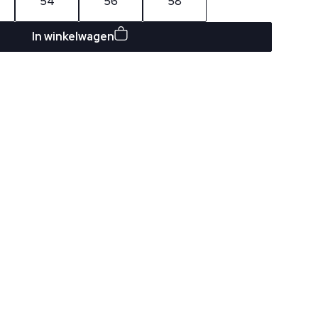
54
56
58
In winkelwagen