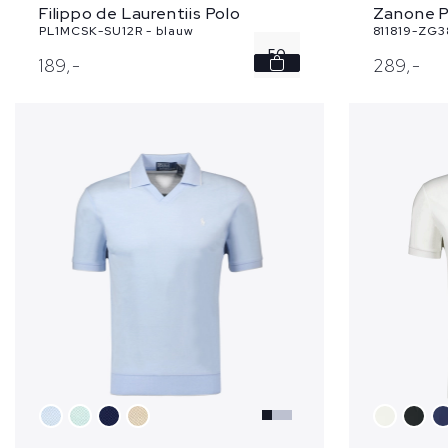
Zanone P
Filippo de Laurentiis Polo
811819-ZG3
PL1MCSK-SU12R - blauw
50
289,
-
189,
-
56
58