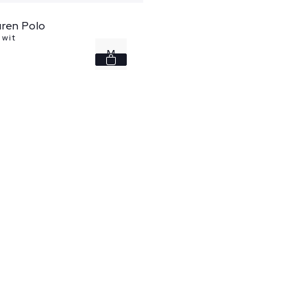
ren Polo
 wit
M
L
XL
XXL