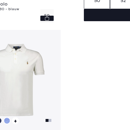
50
52
olo
80 - blauw
50
52
+