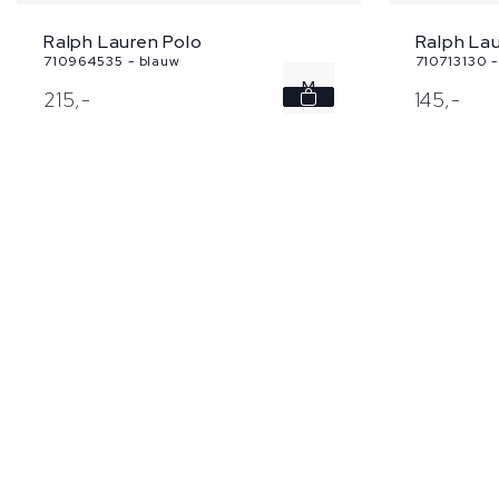
Ralph Lau
Ralph Lauren Polo
710713130 -
710964535 - blauw
M
145,
-
215,
-
XL