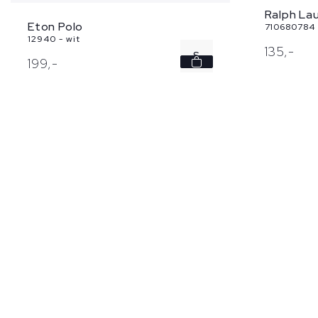
Ralph Lau
Eton Polo
710680784 
12940 - wit
135,
-
S
199,
-
M
XXL
3XL