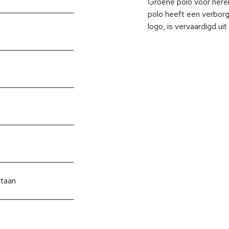
Groene polo voor here
polo heeft een verborg
logo, is vervaardigd uit
staan