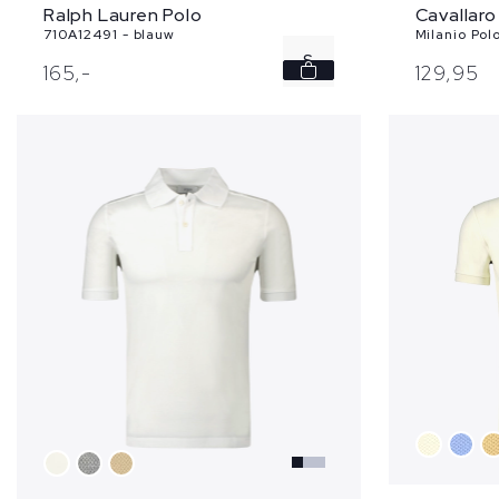
Ralph Lauren Polo
Cavallaro
710A12491 - blauw
Milanio Pol
S
165,
-
129,
95
M
L
XXL