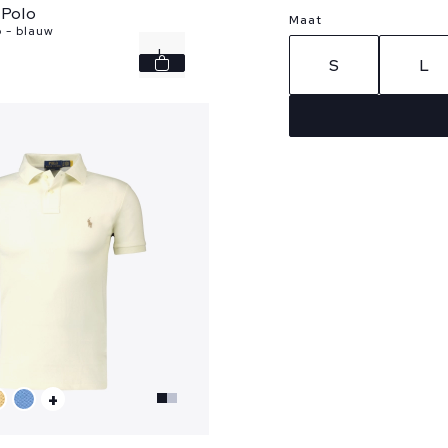
 Polo
Maat
o - blauw
L
S
L
+