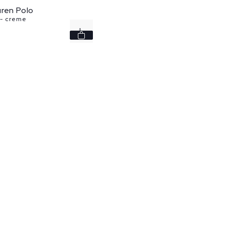
ren Polo
- creme
L
XL
XXL