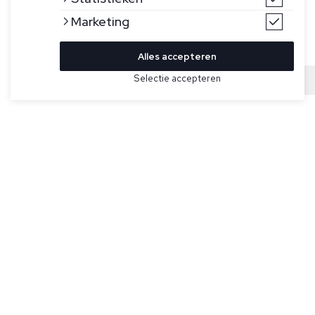
Marketing
Alles accepteren
Bekijk hier meer Broeken van Ralph Lauren
Selectie accepteren
Sold
Maat
Bruine sweatpants van Ralph Lauren. Deze sweatpants
heeft twee steekzakken, een elastische tailleband, één
achterzak en het Ralph Lauren paard in het wit geborduurd.
Specificaties
Pasvorm:
Tapored fit
Kleur:
Bruin