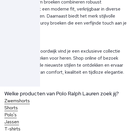
keuze. Deze denim broeken combineren robuust
vakmanschap met een moderne fit, verkrijgbaar in diverse
wassingen en stijlen. Daarnaast biedt het merk stijlvolle
pantalons en corduroy broeken die een verfijnde touch aan je
outfit geven.
Bij Ben Borst in Noordwijk vind je een exclusieve collectie
Ralph Lauren broeken voor heren. Shop online of bezoek
onze winkels om de nieuwste stijlen te ontdekken en ervaar
de perfecte mix van comfort, kwaliteit en tijdloze elegantie.
Welke producten van Polo Ralph Lauren zoek jij?
Zwemshorts
Shorts
Polo's
Jassen
T-shirts