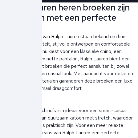
Ralph Lauren heren broeken zijn
tijdloos en met een perfecte
pasvorm
De herenbroeken van Ralph Lauren
staan bekend om hun
uitmuntende kwaliteit, stijlvolle ontwerpen en comfortabele
pasvormen. Of je nu kiest voor een klassieke chino, een
casual jeans of een nette pantalon, Ralph Lauren biedt een
breed assortiment broeken die perfect aansluiten bij zowel
een formele als een casual look. Met aandacht voor detail en
hoogwaardige materialen garanderen deze broeken een luxe
uitstraling en optimaal draagcomfort.
De Ralph Lauren chino’s zijn ideaal voor een smart-casual
stijl en gemaakt van duurzaam katoen met stretch, waardoor
ze zowel stijlvol als praktisch zijn. Voor een meer relaxte
uitstraling zijn de jeans van Ralph Lauren een perfecte