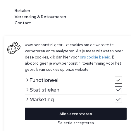
Betalen
Verzending & Retourneren
Contact
www.benborst.nl gebruikt cookies om de website te
verbeteren en te analyseren. Als je meer wilt weten over
deze cookies, klik dan hier voor
ons cookie beleid
. Bij
akkoord geef je www.benborst.nl toestemming voor het
gebruik van cookies op onze website.
© 2026 Ben Borst
Functioneel
|
Algemene voorwaarden
|
Privacy Policy
Statistieken
Marketing
Alles accepteren
Selectie accepteren
Pas filter toe
Sorteren