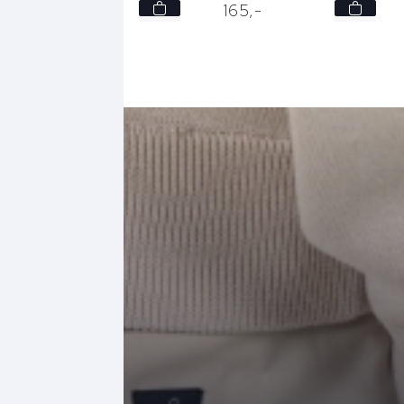
S
XS
165,
-
165,
-
L
S
XL
M
L