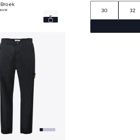
 Broek
30
32
lauw
S