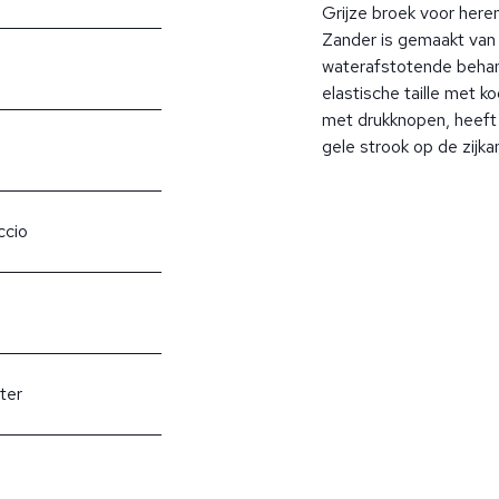
Grijze broek voor her
Zander is gemaakt van 
waterafstotende behan
elastische taille met k
met drukknopen, heeft
gele strook op de zijka
ccio
ter