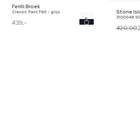
Ferilli Broek
Stone Is
Classic Pant T60 - grijs
3100048 S0
S
439,
-
420,
00