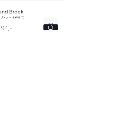
land Broek
375 - zwart
30
294,
-
31
32
33
36