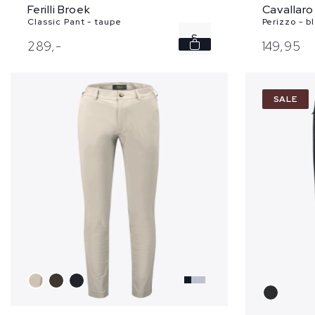
Ferilli Broek
Cavallaro
Classic Pant - taupe
Perizzo - b
S
289,
-
149,
95
SALE