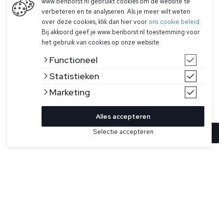
www.benborst.nl gebruikt cookies om de website te
verbeteren en te analyseren. Als je meer wilt weten
over deze cookies, klik dan hier voor
ons cookie beleid
.
Bij akkoord geef je www.benborst.nl toestemming voor
het gebruik van cookies op onze website.
Functioneel
Statistieken
Marketing
Alles accepteren
Selectie accepteren
In winkelwagen
Kleur
Maat
48
Groene broek voor heren model Torino van Mason's. De
chino heeft een knoop- en ritssluiting, twee steekzakken,
twee achterzakken met knoopsluiting, een subtiel logo
boven de achterzak en valt slim fit.