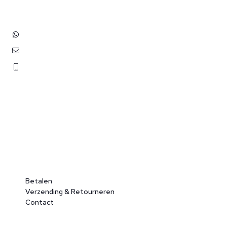
+31 (0)6 3848 0689
contact@benborst.nl
071 362 25 35
Betalen
Verzending & Retourneren
Contact