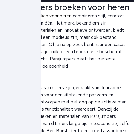
Parajumpers broeken voor heren
Parajumpers broeken voor heren
combineren stijl, comfort
en functionaliteit in één. Het merk, bekend om zijn
hoogwaardige materialen en innovatieve ontwerpen, biedt
broeken die niet alleen modieus zijn, maar ook bestand
tegen de elementen. Of je nu op zoek bent naar een casual
look voor dagelijks gebruik of een broek die je beschermt
tegen de buitenlucht, Parajumpers heeft het perfecte
ontwerp voor elke gelegenheid.
De broeken van Parajumpers zijn gemaakt van duurzame
stoffen die zorgen voor een uitstekende pasvorm en
comfort. Ze zijn ontworpen met het oog op de actieve man
die zowel mode als functionaliteit waardeert. Dankzij de
innovatieve technieken en materialen van Parajumpers
blijven de broeken van dit merk lange tijd in topconditie, zelfs
bij intensief gebruik. Ben Borst biedt een breed assortiment