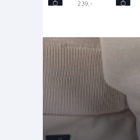
30
30
239,
-
239,
-
32
32
34