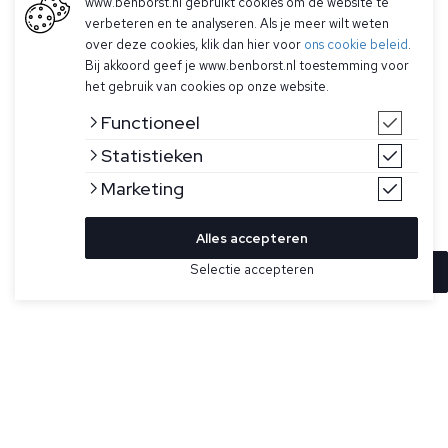
www.benborst.nl gebruikt cookies om de website te
verbeteren en te analyseren. Als je meer wilt weten
over deze cookies, klik dan hier voor
ons cookie beleid
.
Bij akkoord geef je www.benborst.nl toestemming voor
het gebruik van cookies op onze website.
Functioneel
Statistieken
Marketing
Alles accepteren
Selectie accepteren
In winkelwagen
Kleur
Maat
48
Lichtblauwe broek voor heren model Torino van Mason's. De
chino heeft een knoop- en ritssluiting, twee steekzakken,
50
twee achterzakken met knoopsluiting, een subtiel logo
boven de achterzak en valt slim fit.