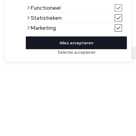
Functioneel
Statistieken
Marketing
Alles accepteren
Bekijk hier meer Truien van Hugo Boss
Selectie accepteren
Sold
Maat
Donkerblauw met lichtblauw gemixte trui voor heren van
Hugo Boss.
Specificaties
Kleur:
Blauw