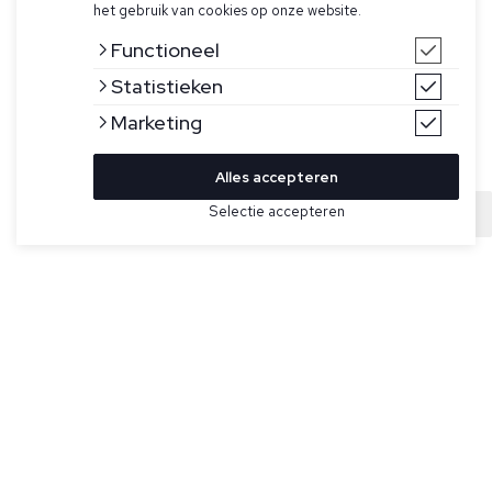
het gebruik van cookies op onze website.
Functioneel
Statistieken
Marketing
Alles accepteren
Selectie accepteren
Sold
Bekijk hier meer Truien van Cavallaro
Maat
Taupe half-zip trui met polokraag voor heren model Merino
Zip Polo van Cavallaro Napoli. De Merino Zip Polo is
gemaakt van 100% Italiaanse merinowol, heeft een regular
fit en een logo badge op de linkermouw.
Specificaties