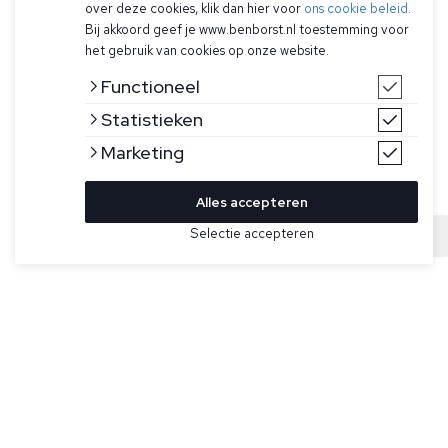
over deze cookies, klik dan hier voor
ons cookie beleid
.
Bij akkoord geef je www.benborst.nl toestemming voor
het gebruik van cookies op onze website.
Functioneel
Statistieken
Marketing
Alles accepteren
Selectie accepteren
Sold
Bekijk hier meer Polo's van Hugo Boss
Maat
Grijze polo met lange mouwen voor heren van Hugo Boss.
Deze polo heeft ton-sur-ton knopen, geribde manchetten,
ton-sur-ton BOSS logo op de linkerborst en komt in regular
fit.