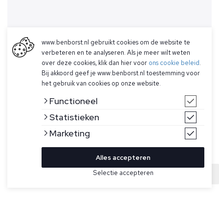
www.benborst.nl gebruikt cookies om de website te
verbeteren en te analyseren. Als je meer wilt weten
over deze cookies, klik dan hier voor
ons cookie beleid
.
Bij akkoord geef je www.benborst.nl toestemming voor
het gebruik van cookies op onze website.
Functioneel
Statistieken
Marketing
Alles accepteren
Selectie accepteren
Sold
Bekijk hier meer Truien van Gran Sasso
Maat
Grijze, grof gebreide trui met knoopsluiting en kabelmotief
voor heren van Gran Sasso. De trui heeft een geribde