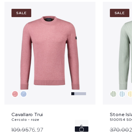
SALE
SALE
Cavallaro Trui
Stone Isl
Cercolo - roze
5100154 S0
S
109,
95
76,
97
370,
00
2