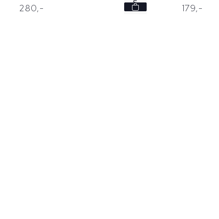
S
280,
-
179,
-
M
L
XL
XXL