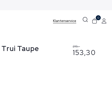
n Zee
0
Klantenservice
 Trui Taupe
219,-
153,30