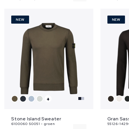
XXL
NEW
NEW
+
Stone Island Sweater
Gran Sas
6100060 S0051 - groen
55126-14290