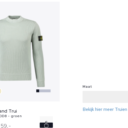
Maat
Bekijk hier meer Truie
and Trui
0D8 - groen
S
59,
-