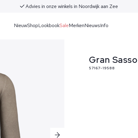
Advies in onze winkels in Noordwijk aa
Nieuw
Shop
Lookbook
Sale
Merken
Nieuws
Info
Gran Sasso
57167-19588