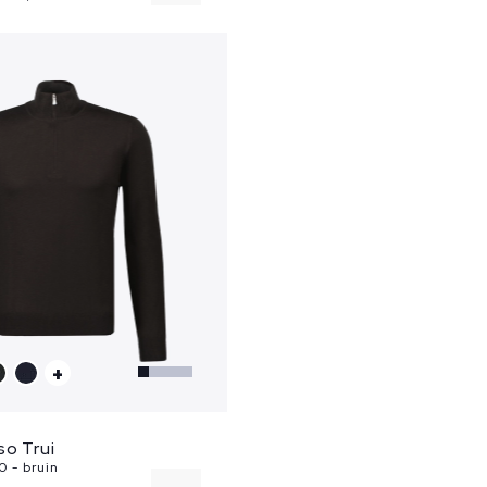
L
XXL
+
so Trui
 - bruin