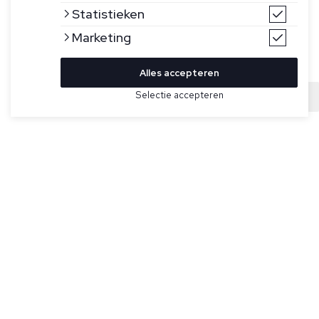
Statistieken
Marketing
Alles accepteren
Bekijk hier meer Broeken van FLÂNEUR
Selectie accepteren
Sold
Maat
Donkerblauwe joggingbroek model Signature Pants van
Flâneur. De broek heeft een elastische tailleband met
trektouwtjes, twee steekzakken, één achterzak en een
geborduurd logo in het wit.
Specificaties
Kleur:
Blauw