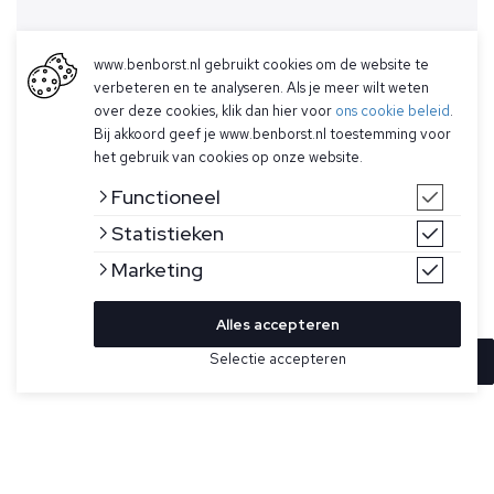
www.benborst.nl gebruikt cookies om de website te
verbeteren en te analyseren. Als je meer wilt weten
over deze cookies, klik dan hier voor
ons cookie beleid
.
Bij akkoord geef je www.benborst.nl toestemming voor
het gebruik van cookies op onze website.
Functioneel
Statistieken
Marketing
Alles accepteren
Selectie accepteren
In winkelwagen
Kleur
Maat
M
Donker taupe T-shirt voor heren model Milo Tee van
Cavallaro Napoli. De Milo is gemaakt van een hoogwaardige,
XL
elastische viscoseblend, heeft korte mouwen, ronde hals en
heeft een subtiel logo aan de zijkant.