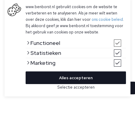
www.benborst.nl gebruikt cookies om de website te
verbeteren en te analyseren. Als je meer wilt weten
over deze cookies, klik dan hier voor
ons cookie beleid
.
Bij akkoord geef je www.benborst.nl toestemming voor
het gebruik van cookies op onze website.
Functioneel
Statistieken
Marketing
Alles accepteren
Selectie accepteren
In winkelwagen
Kleur
Maat
S
Lichtgroen T-shirt voor heren model Army Loose van
Butcher of Blue. De Army Loose heeft een ronde hals, korte
M
mouwen, is gemaakt van organisch katoen, heeft een ton-
sur-ton logobadge op de linkerborst en heeft een losse fit.