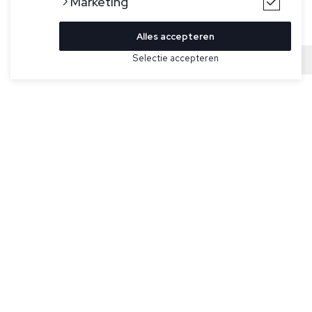
Marketing
Alles accepteren
Bekijk hier meer Colberts van Cavallaro
Selectie accepteren
Sold
Maat
Lichtbeige colbert voor heren model Perizzo van Cavallaro
Napoli. De Perizzo heeft een subtiele structuur in de stof, is
uitgevoerd in een regular fit en heeft gevoerde mouwen en
opgestikte zakken.
Specificaties
Pasvorm:
Regular fit
Kleur:
Beige