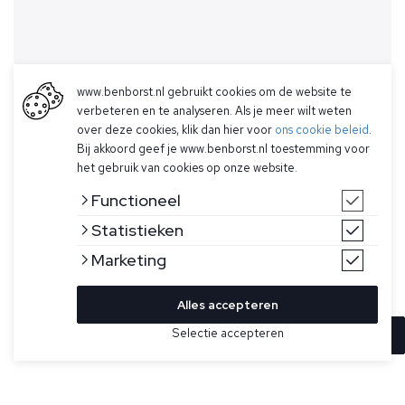
www.benborst.nl gebruikt cookies om de website te
verbeteren en te analyseren. Als je meer wilt weten
over deze cookies, klik dan hier voor
ons cookie beleid
.
Bij akkoord geef je www.benborst.nl toestemming voor
het gebruik van cookies op onze website.
Functioneel
Statistieken
Marketing
Alles accepteren
Selectie accepteren
In winkelwagen
Kleur
Maat
58
Taupe met witte colbert voor heren van Fugato. Gemaakt in
Italië.