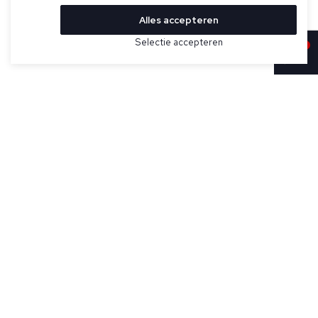
Alles accepteren
Bekijk hier meer Colberts van Cavallaro
Selectie accepteren
Sold
Maat
Taupe colbert voor heren model Perizzo van Cavallaro
Napoli. De Perizzo heeft een subtiele structuur in de stof, is
uitgevoerd in een regular fit en heeft gevoerde mouwen en
opgestikte zakken.
Specificaties
Pasvorm:
Regular fit
Kleur:
Taupe