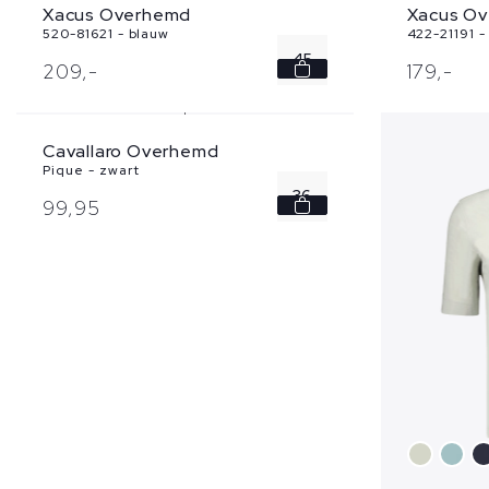
Xacus Overhemd
Xacus O
520-81621 - blauw
422-21191 -
45
209,
-
179,
-
Cavallaro Overhemd
Pique - zwart
36
99,
95
37
38