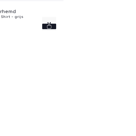
verhemd
Shirt - grijs
M
L
XL