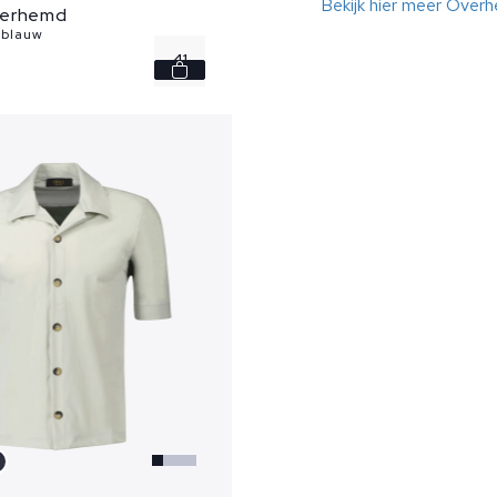
Bekijk hier meer Over
verhemd
 blauw
41
45
46