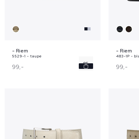
- Riem
- Riem
5529-1 - taupe
483-1P - b
85
99,
-
99,
-