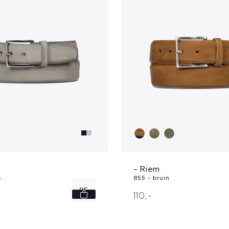
52
54
...
- Riem
s
855 - bruin
95
110,
-
100