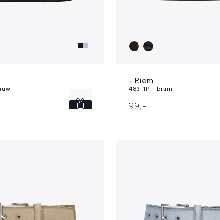
- Riem
lauw
483-1P - bruin
90
99,
-
95
100