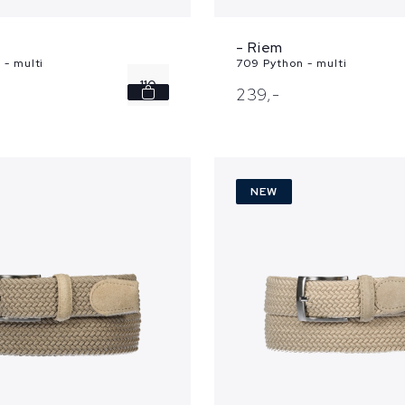
- Riem
 - multi
709 Python - multi
110
239,
-
NEW