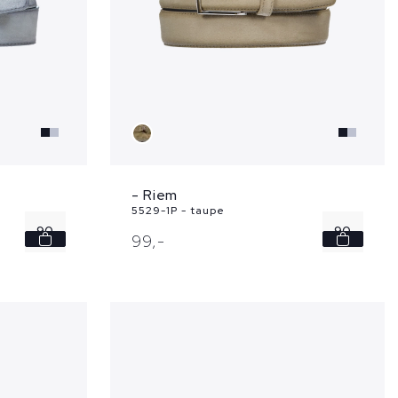
- Riem
5529-1P - taupe
90
90
99,
-
95
100
105
110