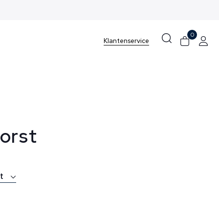
0
Klantenservice
orst
st