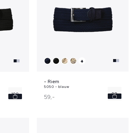
+
- Riem
5050 - blauw
90
100
59,
-
95
105
100