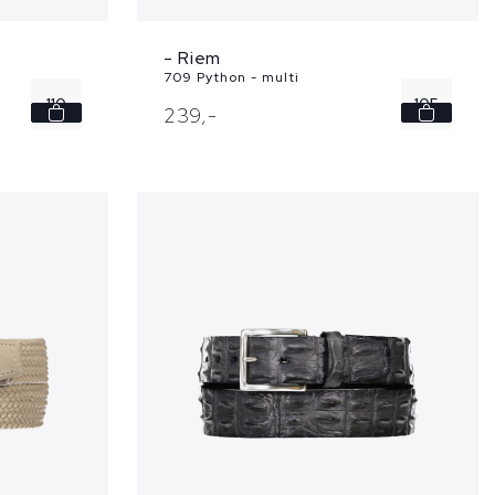
- Riem
709 Python - multi
110
105
239,
-
110