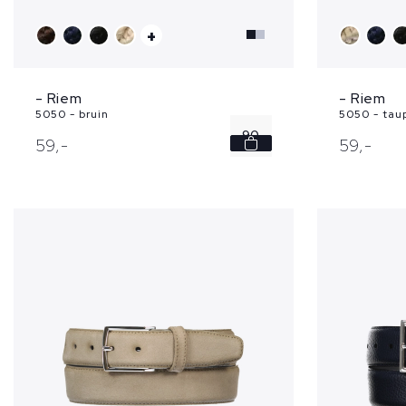
+
- Riem
- Riem
5050 - bruin
5050 - tau
90
59,
-
59,
-
95
100
105