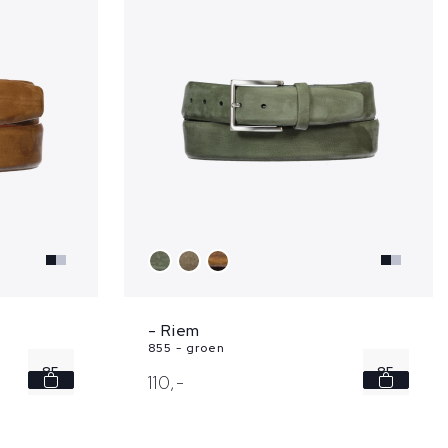
105
- Riem
855 - groen
85
85
110,
-
95
90