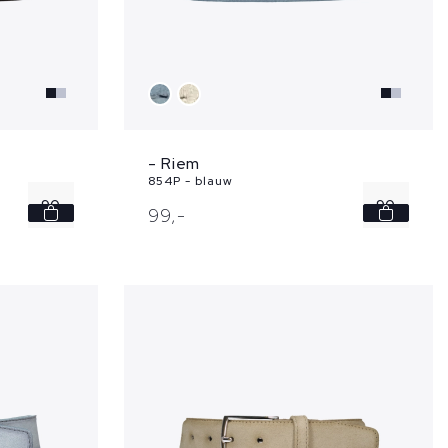
- Riem
854P - blauw
90
90
99,
-
95
95
105
100
110
105