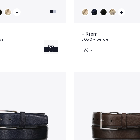
+
+
- Riem
pe
5050 - beige
90
59,
-
95
100
105