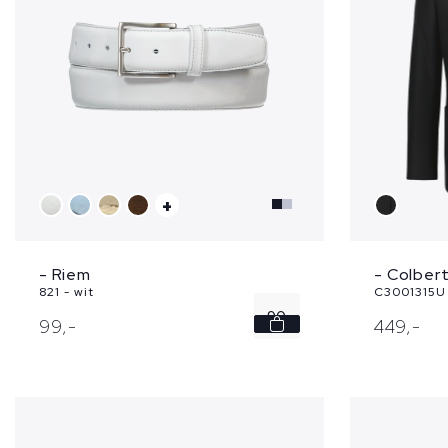
+
- Riem
- Colber
821 - wit
C3001315U 
90
99,
-
449,
-
95
100