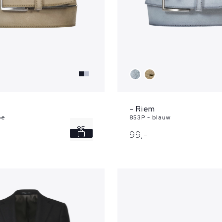
- Riem
pe
853P - blauw
85
99,
-
90