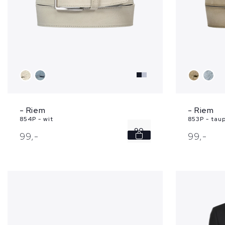
- Riem
- Riem
854P - wit
853P - tau
90
99,
-
99,
-
95
100