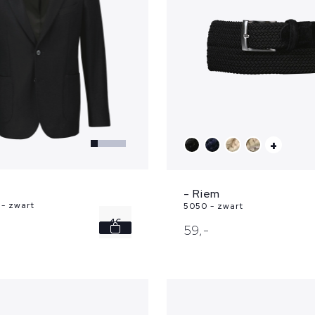
+
t
- Riem
- zwart
5050 - zwart
46
59,
-
48
50