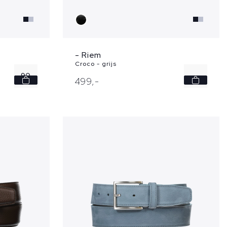
- Riem
Croco - grijs
90
-
499,
-
95
100
105