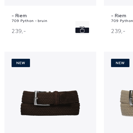
- Riem
- Riem
709 Python - bruin
709 Python
110
239,
-
239,
-
NEW
NEW