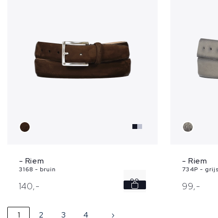
105
- Riem
- Riem
3168 - bruin
734P - grij
90
140,
-
99,
-
100
1
2
3
4
›