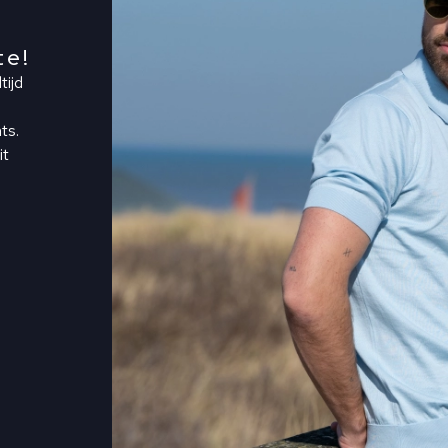
te!
tijd
ts.
it