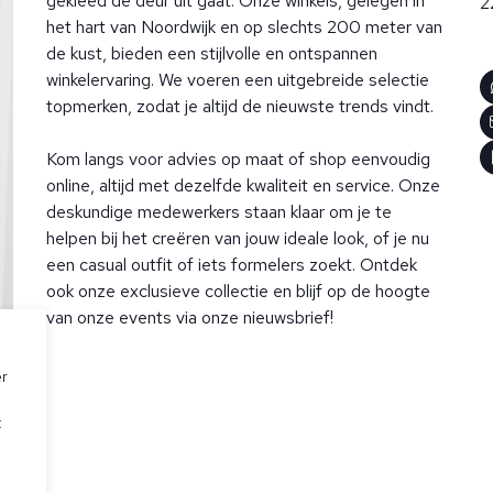
gekleed de deur uit gaat. Onze winkels, gelegen in
2
het hart van Noordwijk en op slechts 200 meter van
de kust, bieden een stijlvolle en ontspannen
winkelervaring. We voeren een uitgebreide selectie
topmerken, zodat je altijd de nieuwste trends vindt.
Kom langs voor advies op maat of shop eenvoudig
online, altijd met dezelfde kwaliteit en service. Onze
deskundige medewerkers staan klaar om je te
helpen bij het creëren van jouw ideale look, of je nu
een casual outfit of iets formelers zoekt. Ontdek
ook onze exclusieve collectie en blijf op de hoogte
van onze events via onze nieuwsbrief!
er
t