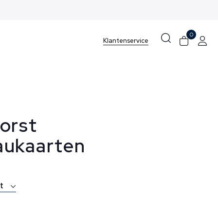
0
Klantenservice
orst
ukaarten
st