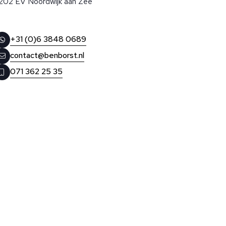
202 EV Noordwijk aan Zee
+31 (0)6 3848 0689
contact@benborst.nl
071 362 25 35