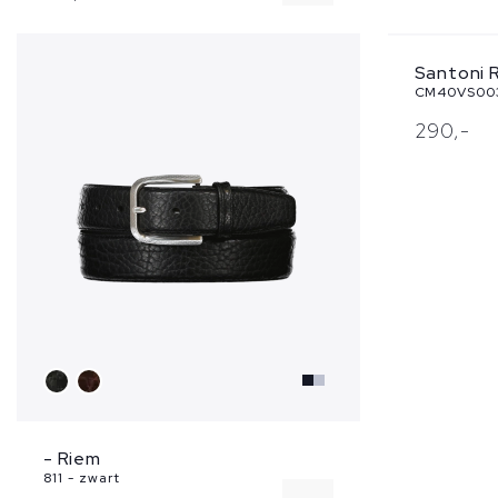
Santoni 
CM40VS003
290,
-
- Riem
811 - zwart