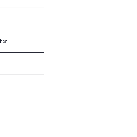
hon
?