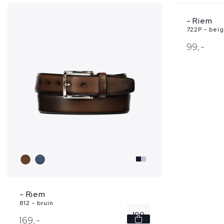
- Riem
722P - bei
99,
-
- Riem
812 - bruin
100
169,
-