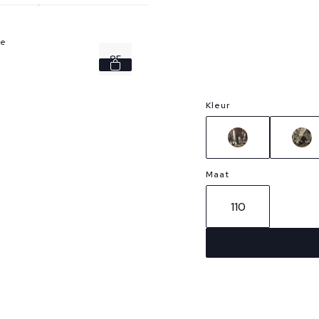
ge
85
100
Kleur
Maat
110