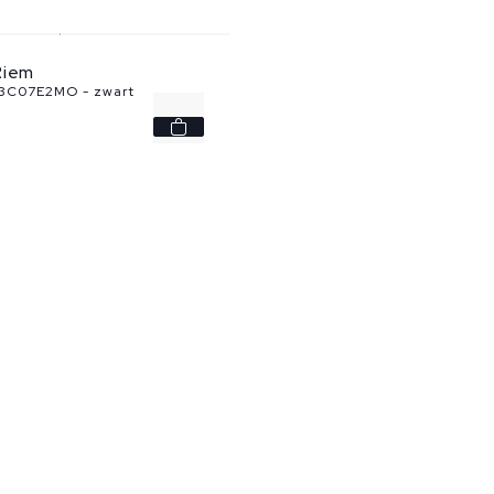
Riem
C07E2MO - zwart
-