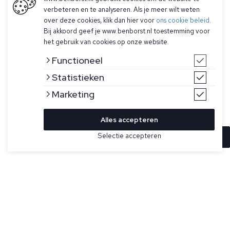
verbeteren en te analyseren. Als je meer wilt weten
over deze cookies, klik dan hier voor
ons cookie beleid
.
Bij akkoord geef je www.benborst.nl toestemming voor
het gebruik van cookies op onze website.
Functioneel
Statistieken
Marketing
Alles accepteren
Selectie accepteren
In winkelwagen
Kleur
Maat
-
Donkergrijze riem van Job86. Gemaakt van echt
krokodillenleer.
Specificaties