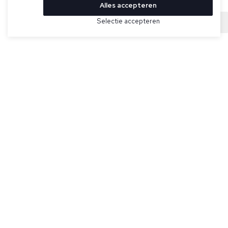
Alles accepteren
Bekijk hier meer Riemen van -
Selectie accepteren
Sold
Maat
Grijze, python print riem voor heren van job86.
Specificaties
Kleur:
Grijs
Merk:
-
Artikelnummer:
835 Python