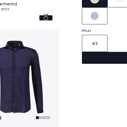
verhemd
 grijs
38
39
Maat
40
43
41
42
...