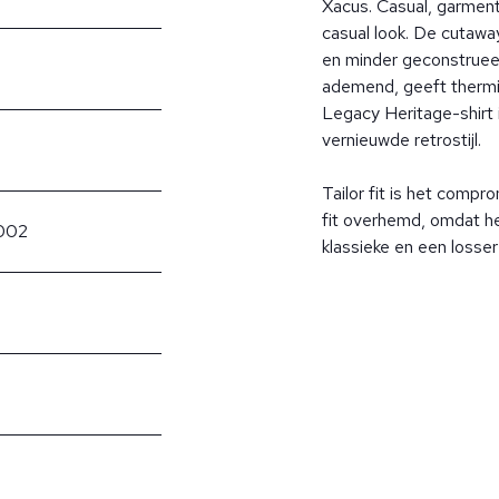
Xacus. Casual, garmen
casual look. De cutawa
en minder geconstrueer
ademend, geeft thermi
Legacy Heritage-shirt 
vernieuwde retrostijl.
Tailor fit is het compr
fit overhemd, omdat h
002
klassieke en een losse