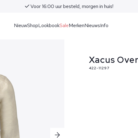
Voor 16:00 uur besteld, morgen in huis!
Nieuw
Shop
Lookbook
Sale
Merken
Nieuws
Info
Xacus Ove
422-11297