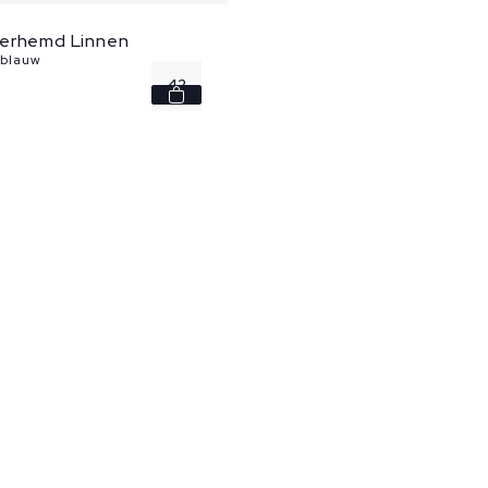
erhemd Linnen
 blauw
42
46