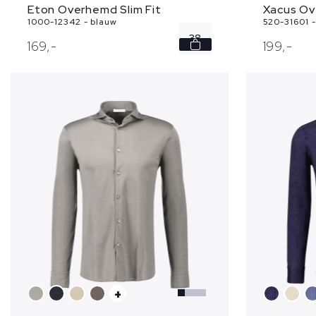
Xacus O
Eton Overhemd Slim Fit
520-31601 -
1000-12342 - blauw
38
199,
-
169,
-
39
40
41
42
...
+