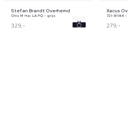
Stefan Brandt Overhemd
Xacus Ov
Otis M Hai LA PQ - grijs
721-81184 -
M
329,
-
279,
-
L
XL
XXL
3XL