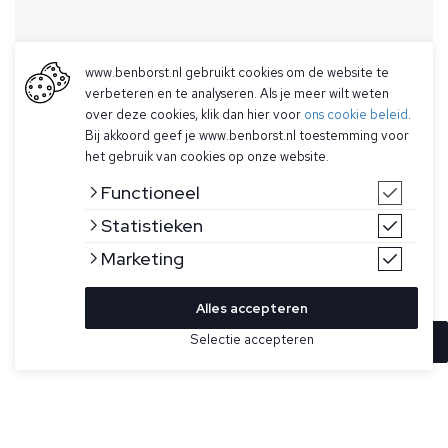
www.benborst.nl gebruikt cookies om de website te
verbeteren en te analyseren. Als je meer wilt weten
over deze cookies, klik dan hier voor
ons cookie beleid
.
Bij akkoord geef je www.benborst.nl toestemming voor
het gebruik van cookies op onze website.
Functioneel
Statistieken
Marketing
Alles accepteren
Selectie accepteren
In winkelwagen
Kleur
Maat
XL
Beige gemêleerde polo voor heren model Flynth van
Wahts. De Flynth is gemaakt van een ademend katoen-
XXL
linnenmix, heeft een open polokraag, heeft een geribbelde
kraag, manchetten en zoom en valt regular fit.