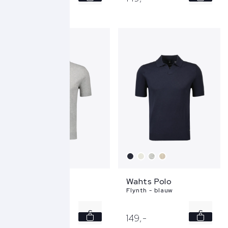
L
XXL
XL
XXL
3XL
Wahts Polo
Wahts Polo
Flynth - grijs
Flynth - blauw
S
S
149,
-
149,
-