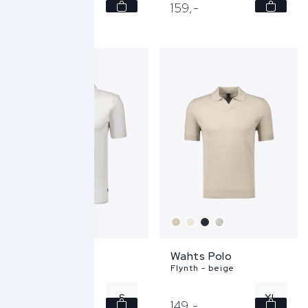
S
S
159,
-
159,
-
XXL
L
XXL
Wahts Polo
Wahts Polo
Daley - wit
Flynth - beige
S
XL
159,
-
149,
-