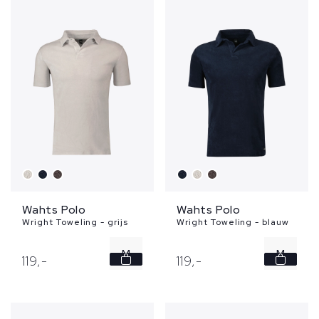
L
XL
XXL
Wahts Polo
Wahts Polo
Wright Toweling - grijs
Wright Toweling - blauw
M
M
119,
-
119,
-
L
L
XL
XL