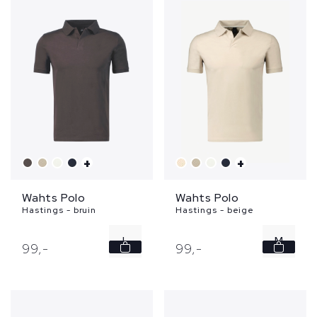
XXL
XXL
+
+
Wahts Polo
Wahts Polo
Hastings - bruin
Hastings - beige
L
M
99,
-
99,
-
3XL
XL
3XL