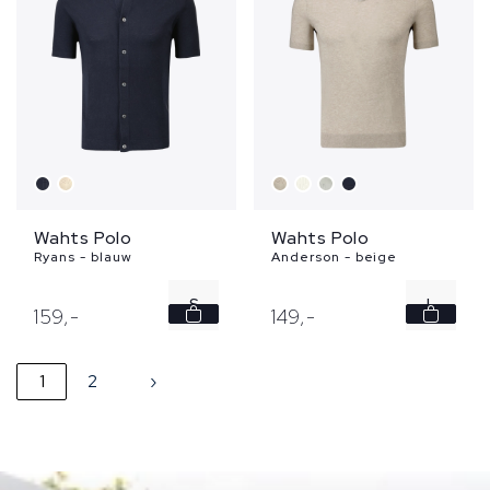
Wahts Polo
Wahts Polo
Ryans - blauw
Anderson - beige
S
L
159,
-
149,
-
M
1
2
›