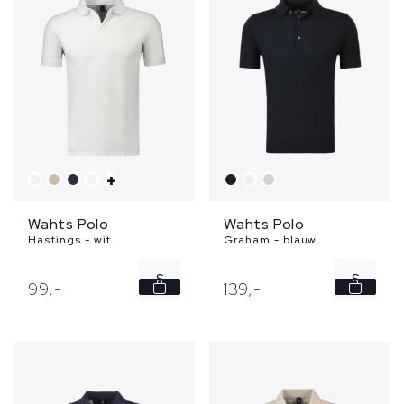
XXL
3XL
+
Wahts Polo
Wahts Polo
Hastings - wit
Graham - blauw
S
S
99,
-
139,
-
L
M
XL
XL
XXL