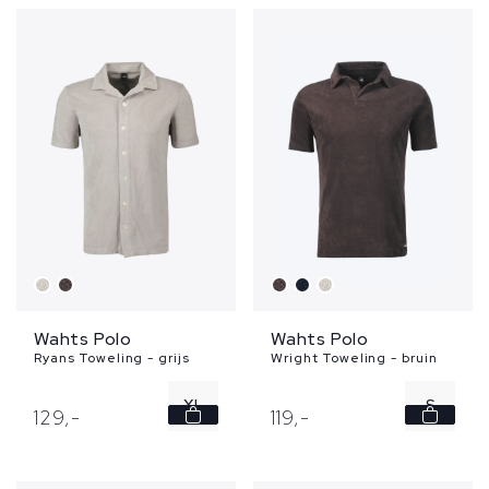
XXL
3XL
Wahts Polo
Wahts Polo
Ryans Toweling - grijs
Wright Toweling - bruin
XL
S
129,
-
119,
-
M