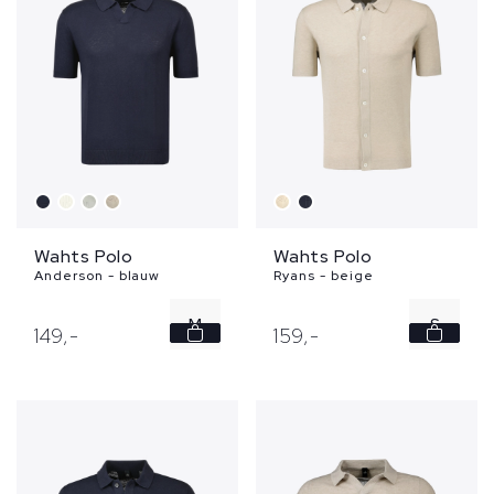
Wahts Polo
Wahts Polo
Anderson - blauw
Ryans - beige
M
S
149,
-
159,
-
3XL