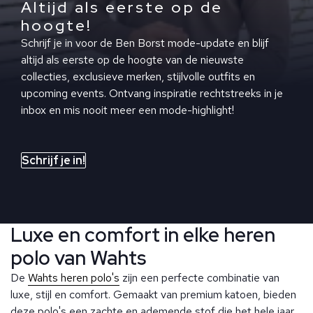
Altijd als eerste op de
hoogte!
Schrijf je in voor de Ben Borst mode-update en blijf
altijd als eerste op de hoogte van de nieuwste
collecties, exclusieve merken, stijlvolle outfits en
upcoming events. Ontvang inspiratie rechtstreeks in je
inbox en mis nooit meer een mode-highlight!
Schrijf je in!
Luxe en comfort in elke heren
polo van Wahts
De
Wahts heren polo's
zijn een perfecte combinatie van
luxe, stijl en comfort. Gemaakt van premium katoen, bieden
deze polo's een zachte en ademende stof die het hele jaar