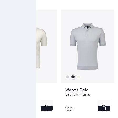
M
M
L
XL
XL
XXL
XXL
Wahts Polo
Wahts Polo
Flynth - wit
Graham - grijs
M
M
149,
-
139,
-