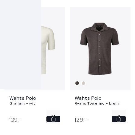
XXL
L
XXL
Wahts Polo
Wahts Polo
Graham - wit
Ryans Toweling - bruin
M
S
139,
-
129,
-
XL
XL