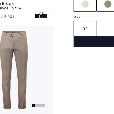
i Broek
8523 - blauw
48
272,
30
Maat
54
32