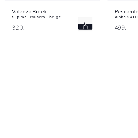
Valenza Broek
Pescarol
Supima Trousers - beige
Alpha 54T0
L
320,
-
499,
-