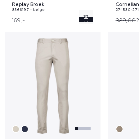
Cornelian
Replay Broek
274530-271
8366197 - beige
32
389,
00
169,
-
36