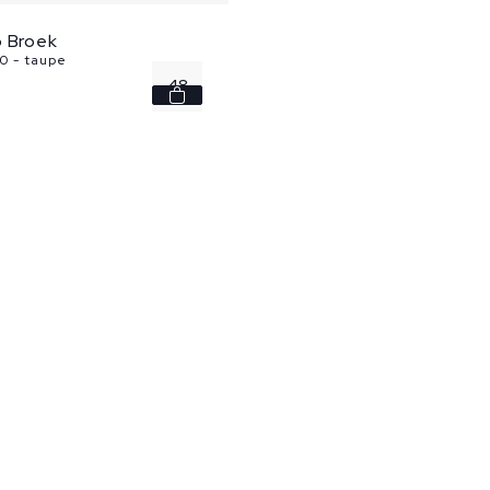
o Broek
0 - taupe
48
50
52
54