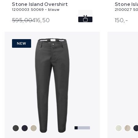
Stone Island Overshirt
Stone Isl
1200003 S0069 - blauw
2100027 S00
M
595,
00
416,
50
150,
-
L
NEW
XL