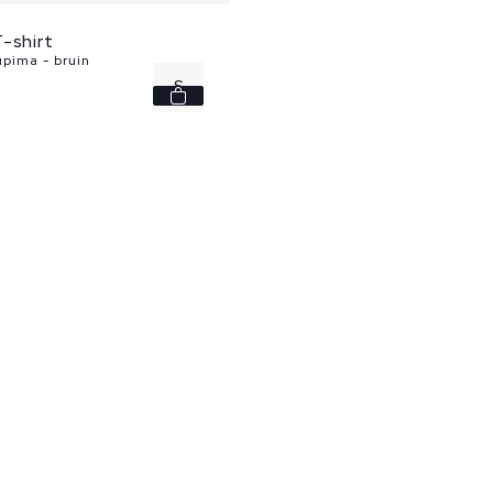
-shirt
upima - bruin
S
M
L
XL
XXL