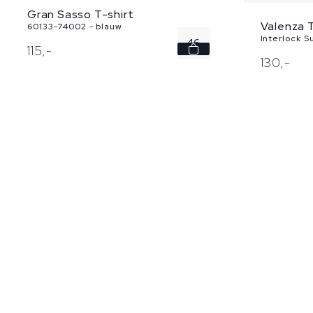
Gran Sasso T-shirt
Valenza T
60133-74002 - blauw
Interlock S
46
115,
-
130,
-
48
50
54
56