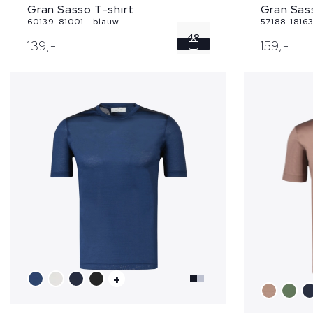
Gran Sasso T-shirt
Gran Sas
60139-81001 - blauw
57188-18163
48
139,
-
159,
-
50
52
54
56
...
+