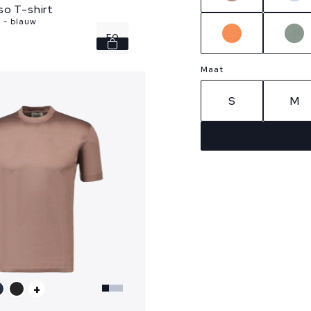
so T-shirt
 - blauw
50
54
Maat
S
M
+