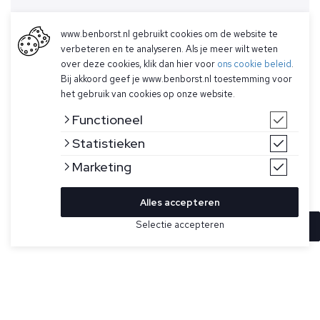
www.benborst.nl gebruikt cookies om de website te
verbeteren en te analyseren. Als je meer wilt weten
over deze cookies, klik dan hier voor
ons cookie beleid
.
Bij akkoord geef je www.benborst.nl toestemming voor
het gebruik van cookies op onze website.
Functioneel
Statistieken
Marketing
Alles accepteren
Selectie accepteren
In winkelwagen
Kleur
Maat
M
Blauw T-shirt voor heren van Stone Island. Dit T-shirt met
korte mouwen is gemaakt van gekamd en geverfd biologisch
XL
katoenjersey, heeft een geribbelde halslijn, Compass-
logopatch op de borst en heeft een normale pasvorm.