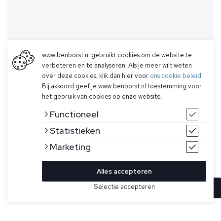
www.benborst.nl gebruikt cookies om de website te
verbeteren en te analyseren. Als je meer wilt weten
over deze cookies, klik dan hier voor
ons cookie beleid
.
Bij akkoord geef je www.benborst.nl toestemming voor
het gebruik van cookies op onze website.
Functioneel
Statistieken
Marketing
Alles accepteren
Selectie accepteren
In winkelwagen
Kleur
Maat
S
Grijze short van Stone Island. Deze cargo bermudashorts
zijn gemaakt van biologisch katoenfleece, garment
XL