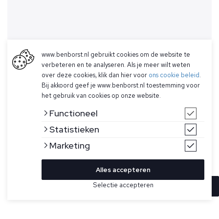
www.benborst.nl gebruikt cookies om de website te
verbeteren en te analyseren. Als je meer wilt weten
over deze cookies, klik dan hier voor
ons cookie beleid
.
Bij akkoord geef je www.benborst.nl toestemming voor
het gebruik van cookies op onze website.
Functioneel
Statistieken
Marketing
Alles accepteren
Selectie accepteren
In winkelwagen
Kleur
Maat
S
Blauwe short van Stone Island. Deze cargo bermudashorts
zijn gemaakt van biologisch katoenfleece, garment