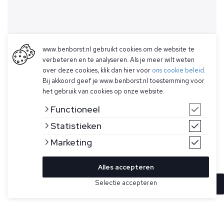
www.benborst.nl gebruikt cookies om de website te
verbeteren en te analyseren. Als je meer wilt weten
over deze cookies, klik dan hier voor
ons cookie beleid
.
Bij akkoord geef je www.benborst.nl toestemming voor
het gebruik van cookies op onze website.
Functioneel
Statistieken
Marketing
Alles accepteren
Selectie accepteren
In winkelwagen
Kleur
Maat
XS
Groene korte broek voor heren van Parajumpers. Militair
geïnspireerde short met geribbelde taille die verstelbaar is
door middel van tape. De hoofdstof is een